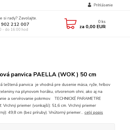
Prihlásenie
e si rady? Zavolajte.
0
ks
 902 212 007
za
0,00 EUR
0 - do 16:00 hod
ová panvica PAELLA (WOK ) 50 cm
á leštená panvica je vhodná pre dusenie mäsa, ryže, hríbov
zeleniny na plynovom horáku, otvorenom ohni, ako aj na
anie a servírovanie pokrmov. TECHNICKÉ PARAMETRE
ť: Vrchný priemer (vonkajší): 51,6 cm. Vrchný priemer
ný): 49,8 cm (bez príruby). Vnútorný priemer...
celý popis