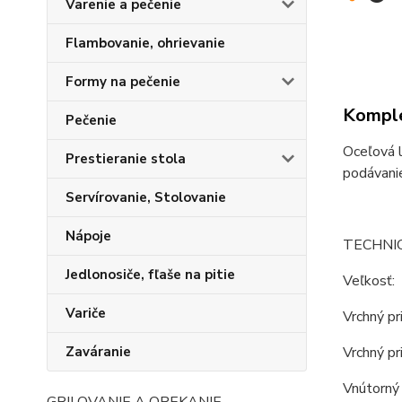
Varenie a pečenie
Flambovanie, ohrievanie
Formy na pečenie
Komple
Pečenie
Oceľová l
Prestieranie stola
podávanie
Servírovanie, Stolovanie
Nápoje
TECHNI
Jedlonosiče, fľaše na pitie
Veľkosť:
Variče
Vrchný pr
Vrchný pr
Zaváranie
Vnútorný 