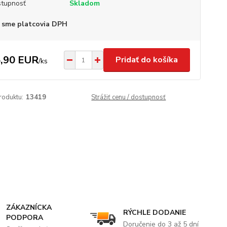
tupnosť
Skladom
 sme platcovia DPH
,90 EUR
Pridať do košíka
/
ks
roduktu:
13419
Strážiť cenu / dostupnosť
ZÁKAZNÍCKA
RÝCHLE DODANIE
PODPORA
Doručenie do 3 až 5 dní