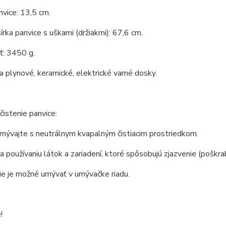
vice: 13,5 cm.
írka panvice s uškami (držiakmi): 67,6 cm.
: 3450 g.
 plynové, keramické, elektrické varné dosky.
čistenie panvice:
mývajte s neutrálnym kvapalným čistiacim prostriedkom.
a používaniu látok a zariadení, ktoré spôsobujú zjazvenie (poškra
ie je možné umývať v umývačke riadu.
!