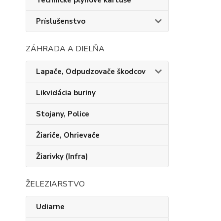
Technické plynové kartuše
Príslušenstvo
ZÁHRADA A DIELŇA
Lapače, Odpudzovače škodcov
Likvidácia buriny
Stojany, Police
Žiariče, Ohrievače
Žiarivky (Infra)
ŽELEZIARSTVO
Udiarne