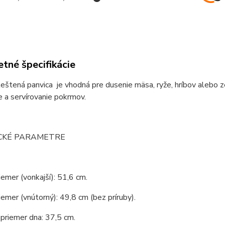
tné špecifikácie
eštená panvica je vhodná pre dusenie mäsa, ryže, hríbov alebo z
 a servírovanie pokrmov.
CKÉ PARAMETRE
iemer (vonkajší): 51,6 cm.
iemer (vnútorný): 49,8 cm (bez príruby).
priemer dna: 37,5 cm.