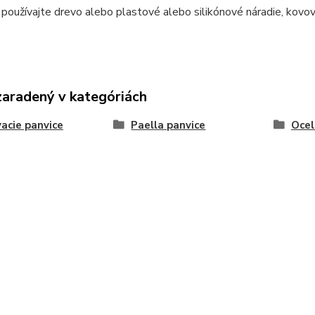
í používajte drevo alebo plastové alebo silikónové náradie, kovo
zaradený v kategóriách
vacie panvice
Paella panvice
Ocel