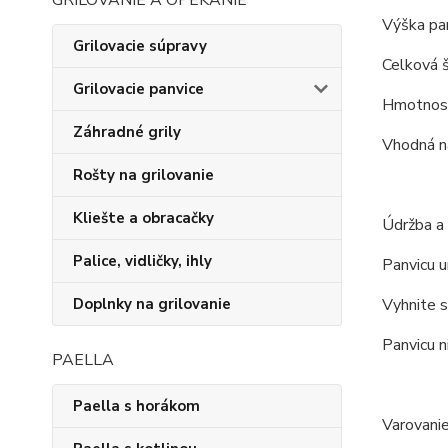
GRILOVANIE A OPEKANIE
Výška pan
Grilovacie súpravy
Celková š
Grilovacie panvice
Hmotnosť
Záhradné grily
Vhodná na
Rošty na grilovanie
Kliešte a obracačky
Údržba a 
Palice, vidličky, ihly
Panvicu u
Vyhnite s
Doplnky na grilovanie
Panvicu n
PAELLA
Paella s horákom
Varovanie