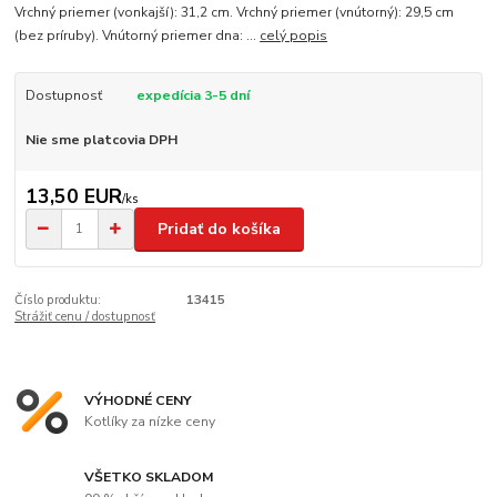
Vrchný priemer (vonkajší): 31,2 cm. Vrchný priemer (vnútorný): 29,5 cm
(bez príruby). Vnútorný priemer dna: ...
celý popis
Dostupnosť
expedícia 3-5 dní
Nie sme platcovia DPH
13,50 EUR
/
ks
Pridať do košíka
Číslo produktu:
13415
Strážiť cenu / dostupnosť
VÝHODNÉ CENY
Kotlíky za nízke ceny
VŠETKO SKLADOM