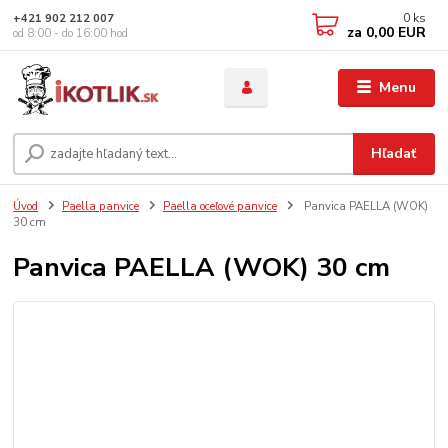
0
ks
+421 902 212 007
za
0,00 EUR
od 8:00 - do 16:00 hod
Menu
Hľadať
Úvod
Paella panvice
Paella oceľové panvice
Panvica PAELLA (WOK)
30 cm
Panvica PAELLA (WOK) 30 cm