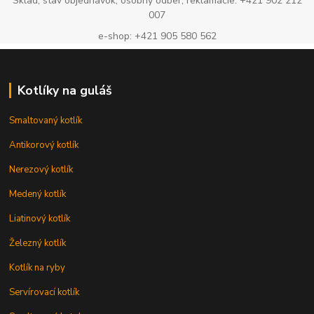
Sklad, stav objednávok, osobný odber, reklamácie: +421 902 212
007
e-shop: +421 905 580 562
Kotlíky na guláš
Smaltovaný kotlík
Antikorový kotlík
Nerezový kotlík
Medený kotlík
Liatinový kotlík
Železný kotlík
Kotlík na ryby
Servírovací kotlík