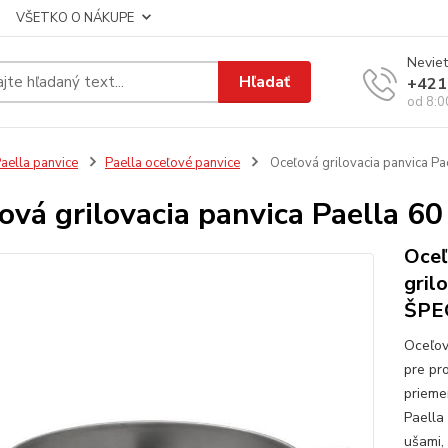
VŠETKO O NÁKUPE
Neviet
Hľadať
+421
od 8:0
aella panvice
Paella oceľové panvice
Oceľová grilovacia panvica P
ová grilovacia panvica Paella 
Oceľ
gril
ŠPE
Oceľov
pre pr
prieme
Paella
ušami,