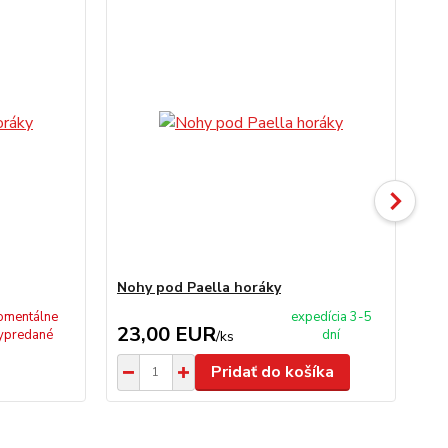
Nohy pod Paella horáky
Min
mentálne
expedícia 3-5
23,00 EUR
1
ypredané
dní
/
ks
Pridať do košíka