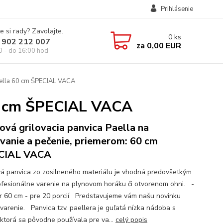
Prihlásenie
e si rady? Zavolajte.
0
ks
 902 212 007
za
0,00 EUR
0 - do 16:00 hod
aella 60 cm ŠPECIAL VACA
60 cm ŠPECIAL VACA
ová grilovacia panvica Paella na
ovanie a pečenie, priemerom: 60 cm
CIAL VACA
á panvica zo zosilneného materiálu je vhodná predovšetkým
ofesionálne varenie na plynovom horáku či otvorenom ohni. -
r 60 cm - pre 20 porcií Predstavujeme vám našu novinku
 varenie. Panvica tzv. paellera je guľatá nízka nádoba s
 ktorá sa pôvodne používala pre va...
celý popis