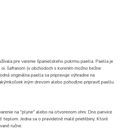
užívala pre varenie španielskeho pokrmu paella. Paella je
 oi. šafranom (v obchodoch s korením možno bežne
vodná originálna paella sa pripravuje výhradne na
kýmkoľvek iným drevom alebo pohodlne pripraviť paellu
 varenie na "plyne" alebo na otvorenom ohni. Dno panvice
 teplom. Jedna sa o pravidelné malé priehlbiny, Ktoré
vané ručne.