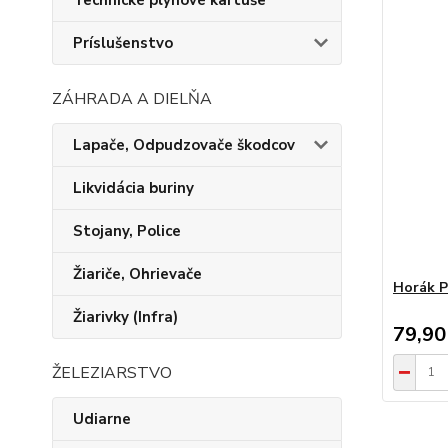
Technické plynové kartuše
Príslušenstvo
ZÁHRADA A DIELŇA
Lapače, Odpudzovače škodcov
Likvidácia buriny
Stojany, Police
Žiariče, Ohrievače
Horák P
Žiarivky (Infra)
79,90
ŽELEZIARSTVO
Udiarne