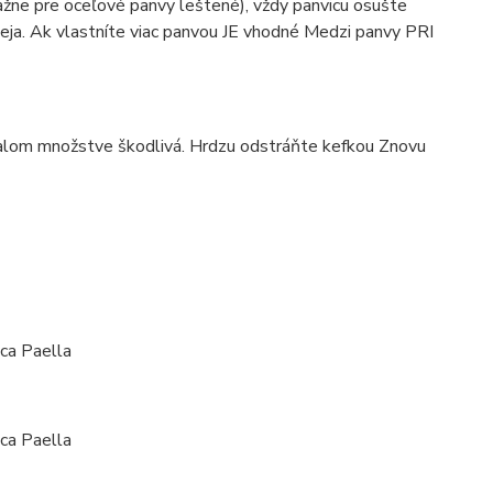
žne pre oceľové panvy leštené), vždy panvicu osušte
eja. Ak vlastníte viac panvou JE vhodné Medzi panvy PRI
 v malom množstve škodlivá. Hrdzu odstráňte kefkou Znovu