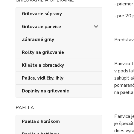
GRILOVANIE A OPEKANIE
- prieme
Grilovacie súpravy
- pre 20 p
Grilovacie panvice
Predstav
Záhradné grily
Rošty na grilovanie
Panvica t
Kliešte a obracačky
v podstat
zakúpiť a
Palice, vidličky, ihly
pomaranč
Doplnky na grilovanie
na paella
PAELLA
Panvica j
Paella s horákom
je špeciá
dnes vyra