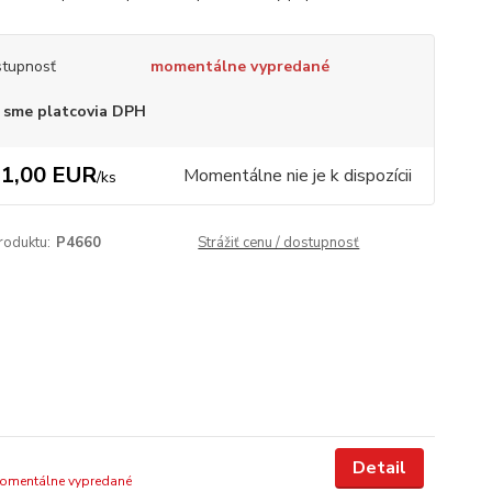
tupnosť
momentálne vypredané
 sme platcovia DPH
1,00 EUR
Momentálne nie je k dispozícii
/
ks
roduktu:
P4660
Strážiť cenu / dostupnosť
Detail
omentálne vypredané