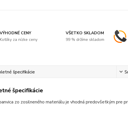
VÝHODNÉ CENY
VŠETKO SKLADOM
Kotlíky za nízke ceny
99 % držíme skladom
etné špecifikácie
S
tné špecifikácie
anvica zo zosilneného materiálu je vhodná predovšetkým pre pr