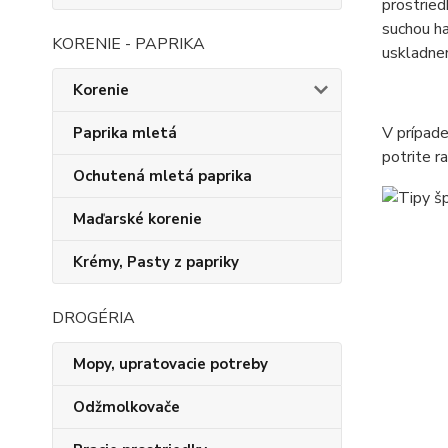
prostried
suchou ha
KORENIE - PAPRIKA
uskladnen
Korenie
V prípade
Paprika mletá
potrite r
Ochutená mletá paprika
Maďarské korenie
Krémy, Pasty z papriky
DROGÉRIA
Mopy, upratovacie potreby
Odžmolkovače