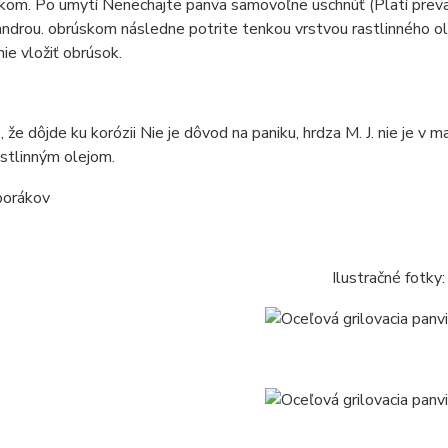
kom. Po umytí Nenechajte panva samovoľne uschnúť (Platí preva
ndrou. obrúskom následne potrite tenkou vrstvou rastlinného ol
ie vložiť obrúsok.
, že dôjde ku korózii Nie je dôvod na paniku, hrdza M. J. nie je
astlinným olejom.
Ilustračné fotky: