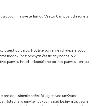
m výrobcom na svete firmou Vaello Campos výhradne z
cu uviesť do varov. Použite ochranné rukavice a vodu
 prostriedok (bez pevných častíc aby nedošlo k
ívať panvicu ihneď, odporúčame potrieť panvicu tenkou
te pre odstránenie nečistôt agresívne umývacie
de následne ju umyte hubkou na riad bežným čistiacim