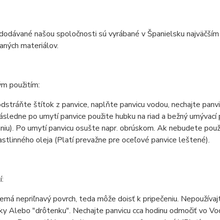
 dodávané našou spoločnosti sú vyrábané v Španielsku najväčší
vaných materiálov.
ým použitím:
dstráňte štítok z panvice, naplňte panvicu vodou, nechajte panvi
následne po umytí panvice použite hubku na riad a bežný umývací
niu). Po umytí panvicu osušte napr. obrúskom. Ak nebudete použ
astlinného oleja (Platí prevažne pre oceľové panvice leštené).
í:
emá nepriľnavý povrch, teda môže doisť k pripečeniu. Nepoužívaj
ky Alebo "drôtenku". Nechajte panvicu cca hodinu odmočiť vo Vo