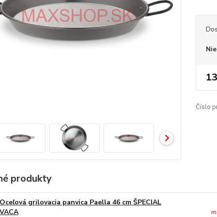
Dos
Nie
13
Číslo p
é produkty
Oceľová grilovacia panvica Paella 46 cm ŠPECIAL
VACA
m