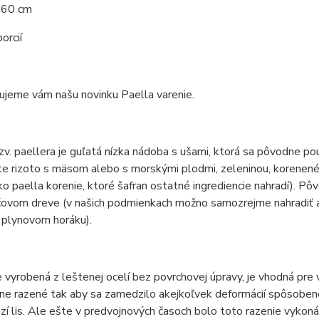
r 60 cm
orcií
ujeme vám našu novinku Paella varenie.
zv. paellera je guľatá nízka nádoba s ušami, ktorá sa pôvodne po
e rizoto s mäsom alebo s morskými plodmi, zeleninou, korenené
ko paella korenie, ktoré šafran ostatné ingrediencie nahradí). Pô
ovom dreve (v našich podmienkach možno samozrejme nahradiť a
 plynovom horáku).
e vyrobená z leštenej ocelí bez povrchovej úpravy, je vhodná pre
lne razené tak aby sa zamedzilo akejkoľvek deformácií spôsobené
zí lis. Ale ešte v predvojnových časoch bolo toto razenie vykoná