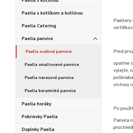
Paella s kotlinou
Paella s kotlíkom a kotlinou
Paellery
Paella Catering
certifiko
Paella panvice
Pred prv
Paella oceľové panvice
opatrne o
Paella smaltované panvice
vylejte, 
poškriaba
Paella nerezové panvice
vrstvou r
Paella keramické panvice
Paella horáky
Po použit
Pokrievky Paella
Panvica n
prostried
Doplnky Paella