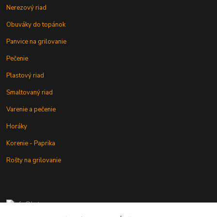
Nerezový riad
Obuváky do topánok
Panvice na grilovanie
Pečenie
Plastový riad
Smaltovaný riad
Varenie a pečenie
Horáky
Korenie - Paprika
Rošty na grilovanie
+421 902 212 007
od 8:00 - do 16:00 hod