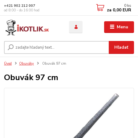
0
ks
+421 902 212 007
za
0,00 EUR
od 8:00 - do 16:00 hod
Menu
Hľadať
Úvod
Obuváky
Obuvák 97 cm
Obuvák 97 cm