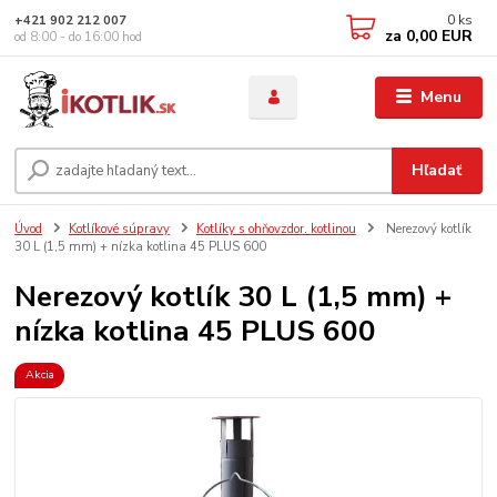
0
ks
+421 902 212 007
za
0,00 EUR
od 8:00 - do 16:00 hod
Menu
Hľadať
Úvod
Kotlíkové súpravy
Kotlíky s ohňovzdor. kotlinou
Nerezový kotlík
30 L (1,5 mm) + nízka kotlina 45 PLUS 600
Nerezový kotlík 30 L (1,5 mm) +
nízka kotlina 45 PLUS 600
Akcia