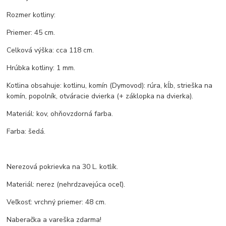
Rozmer kotliny:
Priemer: 45 cm.
Celková výška: cca 118 cm.
Hrúbka kotliny: 1 mm.
Kotlina obsahuje: kotlinu, komín (Dymovod): rúra, kĺb, strieška na
komín, popolník, otváracie dvierka (+ záklopka na dvierka).
Materiál: kov, ohňovzdorná farba.
Farba: šedá.
Nerezová pokrievka na 30 L. kotlík.
Materiál: nerez (nehrdzavejúca oceľ).
Veľkosť: vrchný priemer: 48 cm.
Naberačka a vareška zdarma!