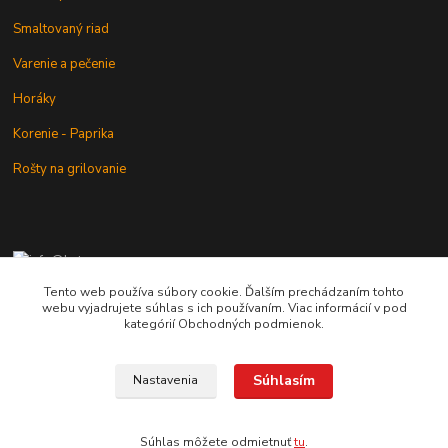
Smaltovaný riad
Varenie a pečenie
Horáky
Korenie - Paprika
Rošty na grilovanie
+421 902 212 007
od 8:00 - do 16:00 hod
Tento web používa súbory cookie. Ďalším prechádzaním tohto
webu vyjadrujete súhlas s ich používaním. Viac informácií v pod
info@kotlik.sk
kategórií Obchodných podmienok.
Súhlasím
Nastavenia
Copyright © 2017-2027 MACSHOP.SK, všetky práva vyhradené..
Súhlas môžete odmietnuť
tu
.