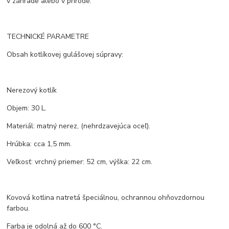
v záhrade alebo v prírode.
TECHNICKÉ PARAMETRE
Obsah kotlíkovej gulášovej súpravy:
Nerezový kotlík
Objem: 30 L.
Materiál: matný nerez, (nehrdzavejúca oceľ).
Hrúbka: cca 1,5 mm.
Veľkosť: vrchný priemer: 52 cm, výška: 22 cm.
Kovová kotlina natretá špeciálnou, ochrannou ohňovzdornou
farbou.
Farba je odolná až do 600 °C.