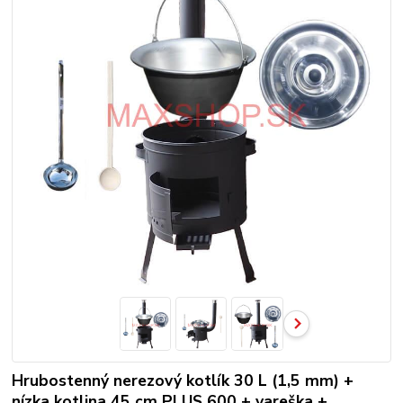
Hrubostenný nerezový kotlík 30 L (1,5 mm) +
nízka kotlina 45 cm PLUS 600 + vareška +