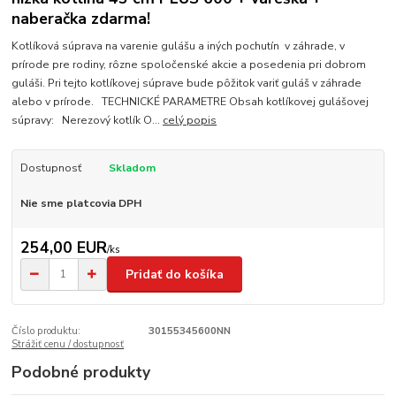
naberačka zdarma!
Kotlíková súprava na varenie gulášu a iných pochutín v záhrade, v
prírode pre rodiny, rôzne spoločenské akcie a posedenia pri dobrom
guláši. Pri tejto kotlíkovej súprave bude pôžitok variť guláš v záhrade
alebo v prírode. TECHNICKÉ PARAMETRE Obsah kotlíkovej gulášovej
súpravy: Nerezový kotlík O...
celý popis
Dostupnosť
Skladom
Nie sme platcovia DPH
254,00 EUR
/
ks
Pridať do košíka
Číslo produktu:
30155345600NN
Strážiť cenu / dostupnosť
Podobné produkty