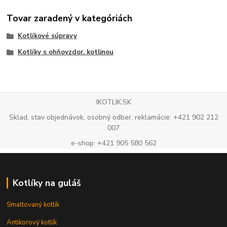
Tovar zaradený v kategóriách
Kotlíkové súpravy
Kotlíky s ohňovzdor. kotlinou
IKOTLIK.SK
Sklad, stav objednávok, osobný odber, reklamácie: +421 902 212
007
e-shop: +421 905 580 562
Kotlíky na guláš
Smaltovaný kotlík
Antikorový kotlík