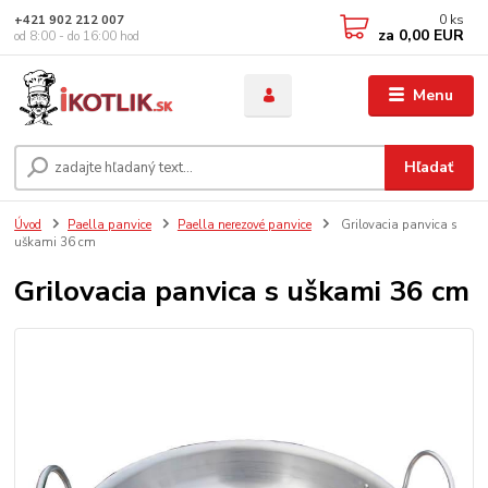
0
ks
+421 902 212 007
za
0,00 EUR
od 8:00 - do 16:00 hod
Menu
Hľadať
Úvod
Paella panvice
Paella nerezové panvice
Grilovacia panvica s
uškami 36 cm
Grilovacia panvica s uškami 36 cm