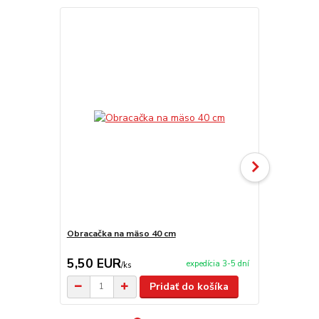
TOP produkt
Obracačka na mäso 40 cm
Servírovacia
5,50 EUR
2,90 EU
expedícia 3-5 dní
/
ks
Pridať do košíka