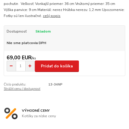
pochutin Veľkosť: Vonkajší priemer: 36 cm Vnútorný priemer: 35 cm
Výška panvice: 9 cm Materiál: nerez Hrúbka nerezu: 1,2 mm Upozornenie:
Fotky sú len ilustračné.
celý popis
Dostupnosť
Skladom
Nie sme platcovia DPH
69,00 EUR
/
ks
Pridať do košíka
Číslo produktu:
13-34NP
Strážiť cenu / dostupnosť
VÝHODNÉ CENY
Kotlíky za nízke ceny