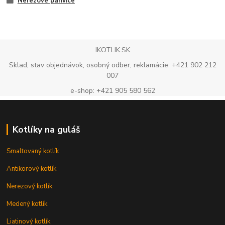
Nerezové panvice
IKOTLIK.SK
Sklad, stav objednávok, osobný odber, reklamácie: +421 902 212
007
e-shop: +421 905 580 562
Kotlíky na guláš
Smaltovaný kotlík
Antikorový kotlík
Nerezový kotlík
Medený kotlík
Liatinový kotlík