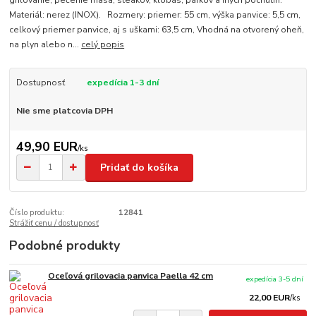
grilovanie, pečenie mäsa, steakov, klobás, párkov a iných pochutín.
Materiál: nerez (INOX). Rozmery: priemer: 55 cm, výška panvice: 5,5 cm,
celkový priemer panvice, aj s uškami: 63,5 cm, Vhodná na otvorený oheň,
na plyn alebo n...
celý popis
Dostupnosť
expedícia 1-3 dní
Nie sme platcovia DPH
49,90 EUR
/
ks
Pridať do košíka
Číslo produktu:
12841
Strážiť cenu / dostupnosť
Podobné produkty
Oceľová grilovacia panvica Paella 42 cm
expedícia 3-5 dní
22,00 EUR
/
ks