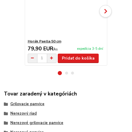
Horák Paella 50 cm
Obracačka n
79,90 EUR
5,50 EU
expedícia 3-5 dní
/
ks
Pridať do košíka
Tovar zaradený v kategóriách
Grilovacie panvice
Nerezový riad
Nerezové grilovacie panvice