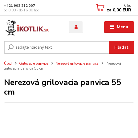
0
ks
+421 902 212 007
za
0,00 EUR
od 8:00 - do 16:00 hod
Menu
Hľadať
Úvod
Grilovacie panvice
Nerezové grilovacie panvice
Nerezová
grilovacia panvica 55 cm
Nerezová grilovacia panvica 55
cm