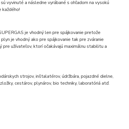
 sú vyvinuté a následne vyrábané s ohľadom na vysokú
e každého!
 SUPERGAS je vhodný len pre spájkovanie pretože
lyn je vhodný ako pre spájkovanie tak pre zváranie
pre užívateľov, ktorí očakávajú maximálnu stabilitu a
rskych strojov, inštalatérov, údržbára, pojazdné dielne,
ložky, cestárov, plynárov, bio techniky, laboratóriá atď.