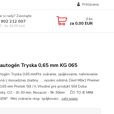
Prihlásenie
e si rady? Zavolajte.
0
ks
 902 212 007
za
0,00 EUR
0 - do 16:00 hod
 autogén Tryska 0,65 mm KG 065
utogén Tryska 0,65 mmPre zváranie, spájkovanie, nahrievanie
ná z mosadznej zliatiny ..... vysoko odolná Závit M6x1 Priemer
 0,65 mm Prietok 50l / h Vhodné pre produkt 504 Doba
zky: O2 - 2h 30 min, Novacet - 9h 30min ČO TO JE MINI
N? Mini zváracie resp. spájkovaci...
celý popis