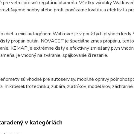
é pre veľmi presnú reguláciu plameňa. Všetky výrobky Walkover
nerozlišujeme hobby alebo profi, ponúkame kvalitu a efektivitu pr
rozdiel u mini autogénom Walkover je v použitých plynoch kedy
čistý propán bután, NOVACET je špeciálna zmes propánu, tento p
anie, KEMAP je extrémne čistý a efektívny zmiešaný plyn vhodný 
lameňa, je vhodný na zváranie, spájkovanie či rezanie.
eňomety sú vhodné pre autoservisy, mobilné opravy poľnohospodá
ra, mikroelektrotechniku, zubára, zlatníkov, modelárov, záchranné z
zaradený v kategóriách