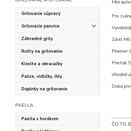
GRILOVANIE A OPEKANIE
Mini aut
Grilovacie súpravy
Pre zvára
Grilovacie panvice
Vyrobená 
Záhradné grily
Závit M6
Priemer 
Rošty na grilovanie
Prietok 5
Kliešte a obracačky
Vhodné p
Palice, vidličky, ihly
Doba pre
Doplnky na grilovanie
PAELLA
Paella s horákom
ČO TO J