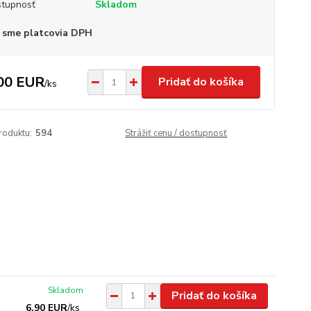
tupnosť
Skladom
 sme platcovia DPH
00 EUR
Pridať do košíka
/
ks
roduktu:
594
Strážiť cenu / dostupnosť
Skladom
Pridať do košíka
6,90 EUR
/
ks