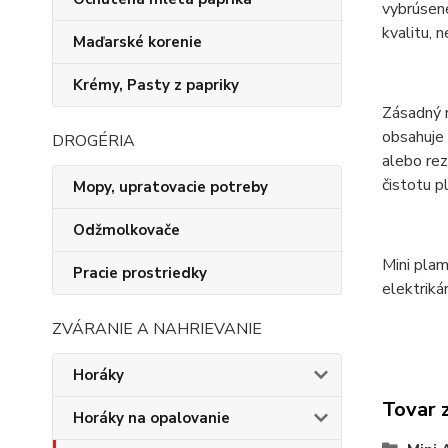
vybrúsen
kvalitu, 
Maďarské korenie
Krémy, Pasty z papriky
Zásadný 
obsahuje 
DROGÉRIA
alebo rez
čistotu p
Mopy, upratovacie potreby
Odžmolkovače
Mini plam
Pracie prostriedky
elektriká
ZVÁRANIE A NAHRIEVANIE
Horáky
Tovar 
Horáky na opalovanie