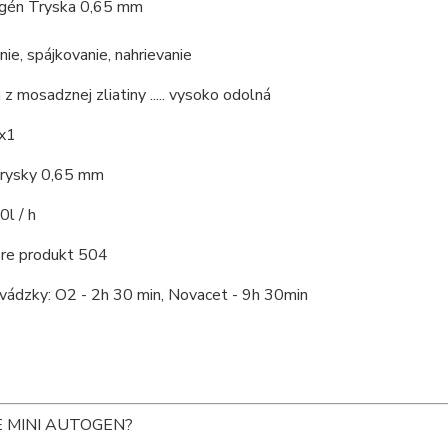
ogén Tryska 0,65 mm
nie, spájkovanie, nahrievanie
z mosadznej zliatiny ..... vysoko odolná
x1
trysky 0,65 mm
0l / h
re produkt 504
vádzky: O2 - 2h 30 min, Novacet - 9h 30min
E MINI AUTOGEN?