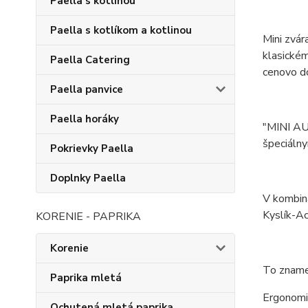
Paella s kotlinou
Paella s kotlíkom a kotlinou
Mini zvár
klasické
Paella Catering
cenovo do
Paella panvice
Paella horáky
"MINI AUT
špeciálny
Pokrievky Paella
Doplnky Paella
V kombiná
Kyslík-Ac
KORENIE - PAPRIKA
Korenie
To znamen
Paprika mletá
Ergonomic
Ochutená mletá paprika