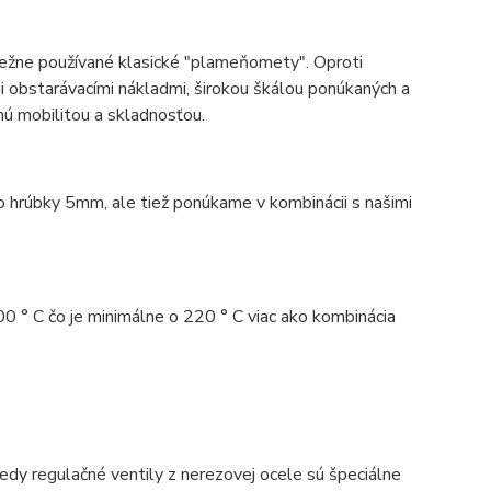
bežne používané klasické "plameňomety". Oproti
obstarávacími nákladmi, širokou škálou ponúkaných a
nú mobilitou a skladnosťou.
 hrúbky 5mm, ale tiež ponúkame v kombinácii s našimi
00 ° C čo je minimálne o 220 ° C viac ako kombinácia
dy regulačné ventily z nerezovej ocele sú špeciálne