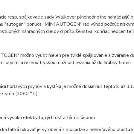
acie resp. spájkovacie sady Walkover plnohodnotne nahrádzajú 
mu "autogén" ponúka "MINI AUTOGEN" rad výhod počnúc nízkymi 
stupných náhradných dielov či príslušenstva, končiac neoceniteľ
OGEN" možno využiť nielen pre tvrdé spájkovanie a zváranie do
mi plynmi a reznou tryskou možnosť rezania až do hrúbky 5 mm.
cii horľavých plynov a kyslíka je možné dosiahnuť teplotu až 33
etylén (3080 ° C).
á vysokú efektivitu, rýchlosť a tým aj úsporu.
ká ľahká rukoväť je vyrobená z mosadze a nehorľavého plastu ke