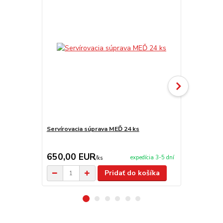
Servírovacia súprava MEĎ 24 ks
Horák 7 kW 
príslušenst
650,00 EUR
65,00 E
expedícia 3-5 dní
/
ks
Pridať do košíka