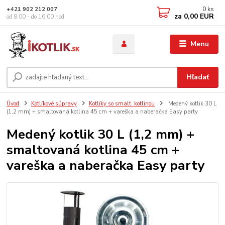
0
ks
+421 902 212 007
za
0,00 EUR
od 8:00 - do 16:00 hod
Menu
Hľadať
Úvod
Kotlíkové súpravy
Kotlíky so smalt. kotlinou
Medený kotlik 30 L
(1,2 mm) + smaltovaná kotlina 45 cm + vareška a naberačka Easy party
Medený kotlik 30 L (1,2 mm) +
smaltovaná kotlina 45 cm +
vareška a naberačka Easy party