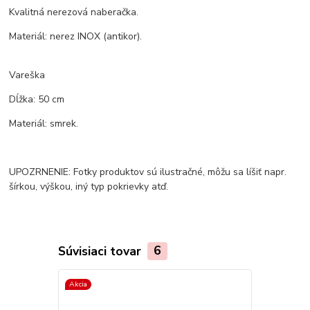
Kvalitná nerezová naberačka.
Materiál: nerez INOX (antikor).
Vareška
Dĺžka: 50 cm
Materiál: smrek.
UPOZRNENIE: Fotky produktov sú ilustračné, môžu sa líšiť napr.
šírkou, výškou, iný typ pokrievky atď.
Súvisiaci tovar
6
Akcia
TOP produkt
Akcia