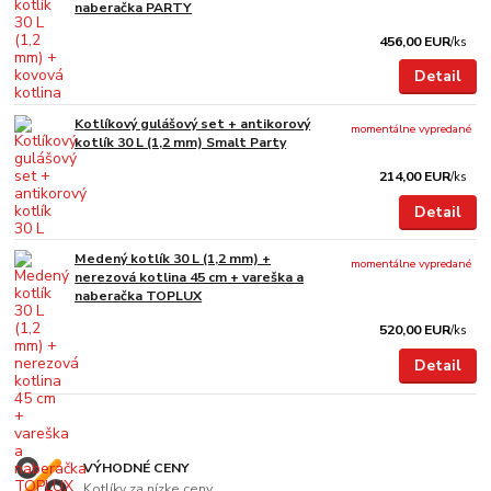
naberačka PARTY
456,00 EUR
/
ks
Detail
Kotlíkový gulášový set + antikorový
momentálne vypredané
kotlík 30 L (1,2 mm) Smalt Party
214,00 EUR
/
ks
Detail
Medený kotlík 30 L (1,2 mm) +
momentálne vypredané
nerezová kotlina 45 cm + vareška a
naberačka TOPLUX
520,00 EUR
/
ks
Detail
VÝHODNÉ CENY
Kotlíky za nízke ceny