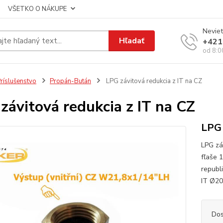
VŠETKO O NÁKUPE
Neviet
Hľadať
+421
od 8:0
ríslušenstvo
Propán-Bután
LPG závitová redukcia z IT na CZ
závitová redukcia z IT na CZ
LPG 
LPG zá
fľaše 
republ
IT Ø2
Dos