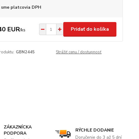
 sme platcovia DPH
40 EUR
Pridať do košíka
/
ks
roduktu:
GBN2445
Strážiť cenu / dostupnosť
ZÁKAZNÍCKA
RÝCHLE DODANIE
PODPORA
Doručenie do 3 až 5 dní