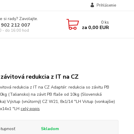
Prihlásenie
e si rady? Zavolajte.
0
ks
 902 212 007
za
0,00 EUR
0 - do 16:00 hod
závitová redukcia z IT na CZ
vitová redukcia z IT na CZ Adaptér: redukcia so závitu PB
10kg (Taliansko) na závit PB fľaše od 10kg (Slovenská
ika) Výstup (vnútorný) CZ W21, 8x1/14 "LH Vstup (vonkajšie)
0x14x1 "LH
celý popis
tupnosť
Skladom