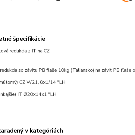
tné špecifikácie
ová redukcia z IT na CZ
redukcia so závitu PB fľaše 10kg (Taliansko) na závit PB fľaše 
vnútorný) CZ W21, 8x1/14 "LH
onkajšie) IT Ø20x14x1 "LH
zaradený v kategóriách