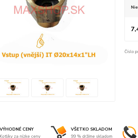
Nie
7,
Číslo p
VÝHODNÉ CENY
VŠETKO SKLADOM
Kotlíky za nízke ceny
99 % držíme skladom