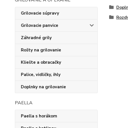
GRILOVANIE A OPEKANIE
Dopln
Grilovacie súpravy
Rozdv
Grilovacie panvice
Záhradné grily
Rošty na grilovanie
Kliešte a obracačky
Palice, vidličky, ihly
Doplnky na grilovanie
PAELLA
Paella s horákom