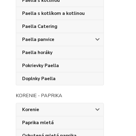
Paella s kotlinou
Paella s kotlíkom a kotlinou
Paella Catering
Paella panvice
Paella horáky
Pokrievky Paella
Doplnky Paella
KORENIE - PAPRIKA
Korenie
Paprika mletá
Ochutená mletá paprika