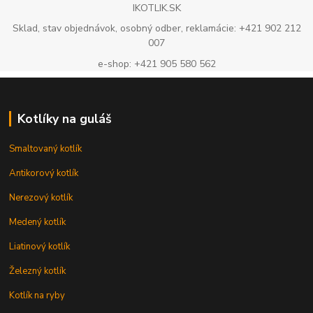
IKOTLIK.SK
Sklad, stav objednávok, osobný odber, reklamácie: +421 902 212
007
e-shop: +421 905 580 562
Kotlíky na guláš
Smaltovaný kotlík
Antikorový kotlík
Nerezový kotlík
Medený kotlík
Liatinový kotlík
Železný kotlík
Kotlík na ryby