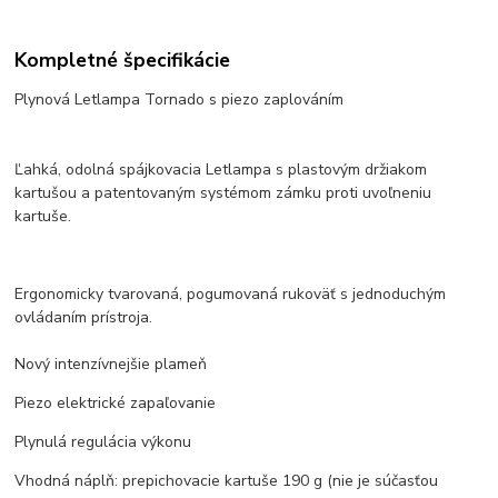
Kompletné špecifikácie
Plynová Letlampa Tornado s piezo zaplováním
Ľahká, odolná spájkovacia Letlampa s plastovým držiakom
kartušou a patentovaným systémom zámku proti uvoľneniu
kartuše.
Ergonomicky tvarovaná, pogumovaná rukoväť s jednoduchým
ovládaním prístroja.
Nový intenzívnejšie plameň
Piezo elektrické zapaľovanie
Plynulá regulácia výkonu
Vhodná náplň: prepichovacie kartuše 190 g (nie je súčasťou