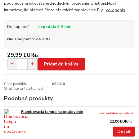
pogumovaná rukoväť s jednoduchým ovládaním prístroja.Nový
intenzívnejšie plameň Piezo elektrické zapaľovanie Ply...
celý popis
Dostupnosť
expedícia 3-5 dní
Nie sme platcovia DPH
29,99 EUR
/
ks
Pridať do košíka
Číslo produktu:
KE2019
Strážiť cenu / dostupnosť
Podobné produkty
Flambovacia lampa na opaľovanie
momentálne vypredané
22,00 EUR
/
ks
Detail