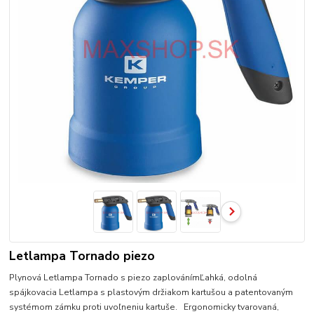
Letlampa Tornado piezo
Plynová Letlampa Tornado s piezo zaplovánímĽahká, odolná
spájkovacia Letlampa s plastovým držiakom kartušou a patentovaným
systémom zámku proti uvoľneniu kartuše. Ergonomicky tvarovaná,