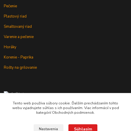
Pečenie
Plastový riad
Smaltovaný riad
Varenie a pečenie
Horáky
Korenie - Paprika
Rošty na grilovanie
+421 902 212 007
od 8:00 - do 16:00 hod
Tento web používa súbory cookie. Ďalším prechádzaním tohto
webu vyjadrujete súhlas s ich používaním. Viac informácií v pod
info@kotlik.sk
kategórií Obchodných podmienok.
Súhlasím
Nastavenia