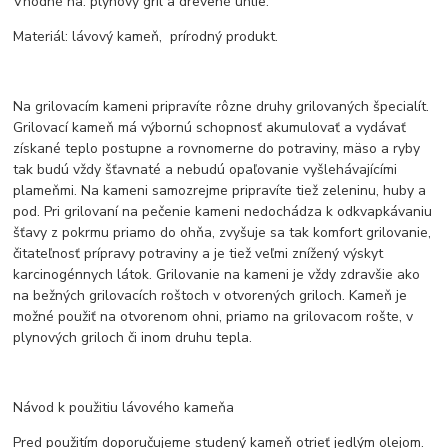
Vhodné na: plynový gril a drevené uhlie.
Materiál: lávový kameň, prírodný produkt.
Na grilovacím kameni pripravíte rôzne druhy grilovaných špecialít.
Grilovací kameň má výbornú schopnosť akumulovať a vydávať
získané teplo postupne a rovnomerne do potraviny, mäso a ryby
tak budú vždy šťavnaté a nebudú opaľovanie vyšlehávajícími
plameňmi. Na kameni samozrejme pripravíte tiež zeleninu, huby a
pod. Pri grilovaní na pečenie kameni nedochádza k odkvapkávaniu
šťavy z pokrmu priamo do ohňa, zvyšuje sa tak komfort grilovanie,
čitateľnosť prípravy potraviny a je tiež veľmi znížený výskyt
karcinogénnych látok. Grilovanie na kameni je vždy zdravšie ako
na bežných grilovacích roštoch v otvorených griloch. Kameň je
možné použiť na otvorenom ohni, priamo na grilovacom rošte, v
plynových griloch či inom druhu tepla.
Návod k použitiu lávového kameňa
Pred použitím doporučujeme studený kameň otrieť jedlým olejom.