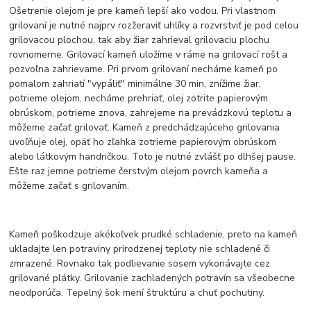
Ošetrenie olejom je pre kameň lepší ako vodou. Pri vlastnom
grilovaní je nutné najprv rozžeraviť uhlíky a rozvrstviť je pod celou
grilovacou plochou, tak aby žiar zahrieval grilovaciu plochu
rovnomerne. Grilovací kameň uložíme v ráme na grilovací rošt a
pozvoľna zahrievame. Pri prvom grilovaní necháme kameň po
pomalom zahriatí "vypáliť" minimálne 30 min, znížime žiar,
potrieme olejom, necháme prehriať, olej zotrite papierovým
obrúskom, potrieme znova, zahrejeme na prevádzkovú teplotu a
môžeme začať grilovať. Kameň z predchádzajúceho grilovania
uvoľňuje olej, opäť ho zľahka zotrieme papierovým obrúskom
alebo látkovým handričkou. Toto je nutné zvlášť po dlhšej pause.
Ešte raz jemne potrieme čerstvým olejom povrch kameňa a
môžeme začať s grilovaním.
Kameň poškodzuje akékoľvek prudké schladenie, preto na kameň
ukladajte len potraviny prirodzenej teploty nie schladené či
zmrazené. Rovnako tak podlievanie sosem vykonávajte cez
grilované plátky. Grilovanie zachladených potravín sa všeobecne
neodporúča. Tepelný šok mení štruktúru a chuť pochutiny.