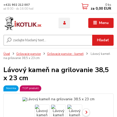
0
ks
+421 902 212 007
za
0,00 EUR
od 8:00 - do 16:00 hod
Menu
Hľadať
Úvod
Grilovacie panvice
Grilovacie panvice - kameň
Lávový kameň
na grilovanie 38,5 x 23 cm
Lávový kameň na grilovanie 38,5
x 23 cm
Novinka
TOP produkt