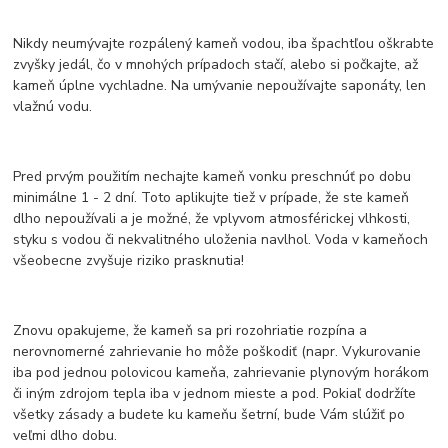
Nikdy neumývajte rozpálený kameň vodou, iba špachtľou oškrabte
zvyšky jedál, čo v mnohých prípadoch stačí, alebo si počkajte, až
kameň úplne vychladne. Na umývanie nepoužívajte saponáty, len
vlažnú vodu.
Pred prvým použitím nechajte kameň vonku preschnúť po dobu
minimálne 1 - 2 dní. Toto aplikujte tiež v prípade, že ste kameň
dlho nepoužívali a je možné, že vplyvom atmosférickej vlhkosti,
styku s vodou či nekvalitného uloženia navlhol. Voda v kameňoch
všeobecne zvyšuje riziko prasknutia!
Znovu opakujeme, že kameň sa pri rozohriatie rozpína ​​a
nerovnomerné zahrievanie ho môže poškodiť (napr. Vykurovanie
iba pod jednou polovicou kameňa, zahrievanie plynovým horákom
či iným zdrojom tepla iba v jednom mieste a pod. Pokiaľ dodržíte
všetky zásady a budete ku kameňu šetrní, bude Vám slúžiť po
veľmi dlho dobu.