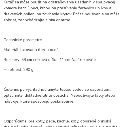
Kutáč sa môže použiť na odstraňovanie usadenín v spaľovacej
komore kachlí, pecí, krbov, na presúvanie žeravých uhlíkov a
drevených polien, na zdvíhanie krytov. Počas používania sa môže
zohriať, zaobchádzajte s ním opatrne.
Technické parametre
Materiál: lakovaná čierna oceľ.
Rozmery: 58 cm celková dĺžka; 11 cm časť rukoväte.
Hmotnosť: 290 g.
Čistenie: po vychladnutí umyte teplou vodou so saponátom,
opláchnite, dôkladne utrite dosucha. Nepoužívajte látky alebo
nástroje, ktoré spôsobujú poškriabanie.
Odporúčame: pre kotly, pece, kachle, krby, otvorené ohniská,