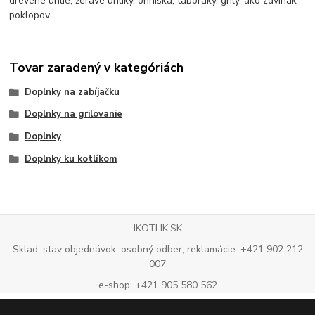
drevené uhlie, žeravé uhlíky, ohniská, táboráky, grily, ako zdvihák
poklopov.
Tovar zaradený v kategóriách
Doplnky na zabíjačku
Doplnky na grilovanie
Doplnky
Doplnky ku kotlíkom
IKOTLIK.SK
Sklad, stav objednávok, osobný odber, reklamácie: +421 902 212
007
e-shop: +421 905 580 562