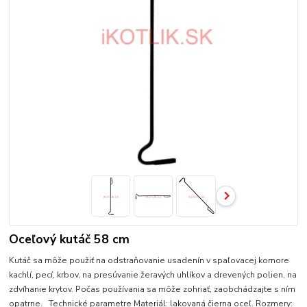
Oceľový kutáč 58 cm
Kutáč sa môže použiť na odstraňovanie usadenín v spaľovacej komore
kachlí, pecí, krbov, na presúvanie žeravých uhlíkov a drevených polien, na
zdvíhanie krytov. Počas používania sa môže zohriať, zaobchádzajte s ním
opatrne. Technické parametre Materiál: lakovaná čierna oceľ. Rozmery: