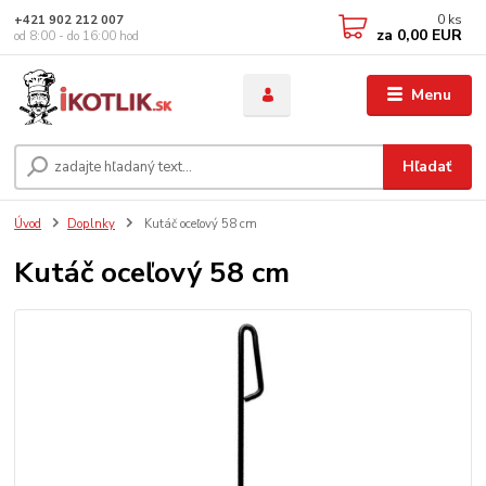
0
ks
+421 902 212 007
za
0,00 EUR
od 8:00 - do 16:00 hod
Menu
Hľadať
Úvod
Doplnky
Kutáč oceľový 58 cm
Kutáč oceľový 58 cm