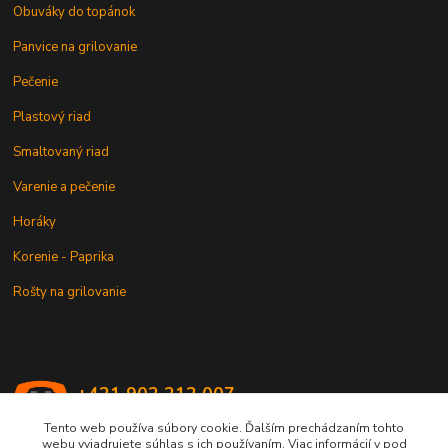
Obuváky do topánok
Panvice na grilovanie
Pečenie
Plastový riad
Smaltovaný riad
Varenie a pečenie
Horáky
Korenie - Paprika
Rošty na grilovanie
+421 902 212 007
od 8:00 - do 16:00 hod
Tento web používa súbory cookie. Ďalším prechádzaním tohto
webu vyjadrujete súhlas s ich používaním. Viac informácií v pod