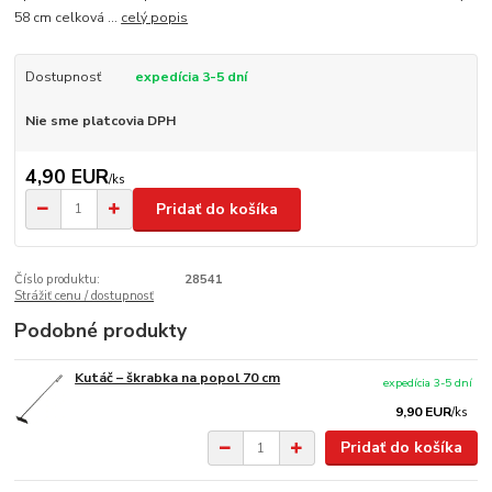
58 cm celková ...
celý popis
Dostupnosť
expedícia 3-5 dní
Nie sme platcovia DPH
4,90 EUR
/
ks
Pridať do košíka
Číslo produktu:
28541
Strážiť cenu / dostupnosť
Podobné produkty
Kutáč – škrabka na popol 70 cm
expedícia 3-5 dní
9,90 EUR
/
ks
Pridať do košíka