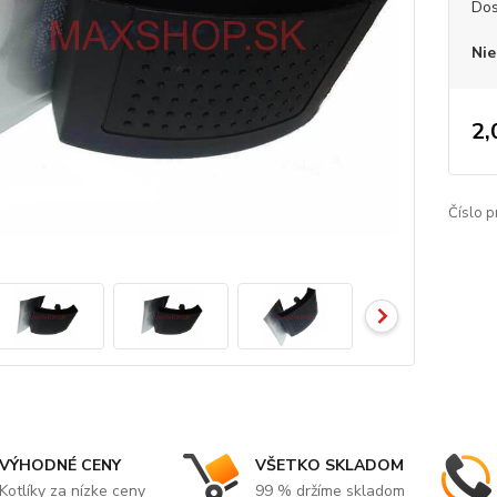
Dos
Nie
2,
Číslo p
VÝHODNÉ CENY
VŠETKO SKLADOM
Kotlíky za nízke ceny
99 % držíme skladom