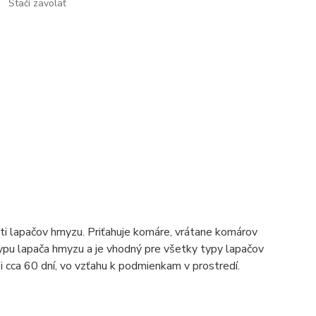
Stačí zavolať
sti lapačov hmyzu. Priťahuje komáre, vrátane komárov
ypu lapača hmyzu a je vhodný pre všetky typy lapačov
asi cca 60 dní, vo vzťahu k podmienkam v prostredí.