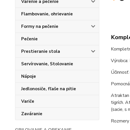
Varenie a pečenie
Flambovanie, ohrievanie
Formy na pečenie
Komple
Pečenie
Kompletná
Prestieranie stola
Výrobca:
Servírovanie, Stolovanie
Účinnosť
Nápoje
Pomocná ú
Jedlonosiče, fľaše na pitie
Atraktan 
Variče
tigrích. 
(sacie, s
Zaváranie
Rozmery 