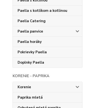
Paella s kotlinou
Paella s kotlíkom a kotlinou
Paella Catering
Paella panvice
Paella horáky
Pokrievky Paella
Doplnky Paella
KORENIE - PAPRIKA
Korenie
Paprika mletá
Ochutená mletá paprika