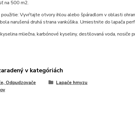
ť na 500 m2.
použitie: Vyvŕtajte otvory ihlou alebo špáradlom v oblasti ohran
 bola narušená druhá strana vankúšika. Umiestnite do lapača p
 kyselina mliečna, karbónové kyseliny, destilovaná voda, nosiče 
zaradený v kategóriách
če, Odpudzovače
Lapače hmyzu
cov