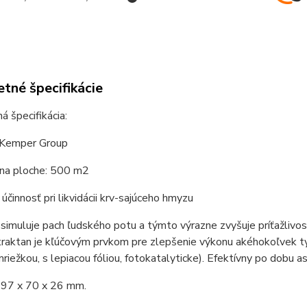
tné špecifikácie
 špecifikácia:
 Kemper Group
 na ploche: 500 m2
činnosť pri likvidácii krv-sajúceho hmyzu
simuluje pach ľudského potu a týmto výrazne zvyšuje príťažlivo
Atraktan je kľúčovým prvkom pre zlepšenie výkonu akéhokoľvek t
 mriežkou, s lepiacou fóliou, fotokatalyticke). Efektívny po dobu 
97 x 70 x 26 mm.