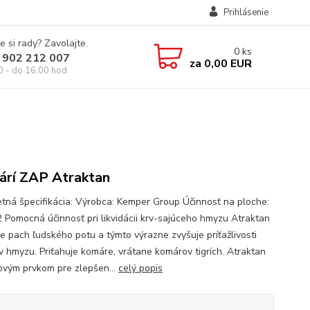
Prihlásenie
e si rady? Zavolajte.
0
ks
 902 212 007
za
0,00 EUR
0 - do 16:00 hod
rí ZAP Atraktan
tná špecifikácia: Výrobca: Kemper Group Účinnosť na ploche:
 Pomocná účinnosť pri likvidácii krv-sajúceho hmyzu Atraktan
je pach ľudského potu a týmto výrazne zvyšuje príťažlivosti
v hmyzu. Priťahuje komáre, vrátane komárov tigrích. Atraktan
čovým prvkom pre zlepšen...
celý popis