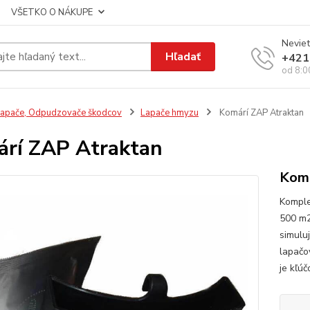
VŠETKO O NÁKUPE
Neviet
Hľadať
+421
od 8:0
apače, Odpudzovače škodcov
Lapače hmyzu
Komárí ZAP Atraktan
rí ZAP Atraktan
Komá
Komple
500 m2
simulu
lapačo
je kľú