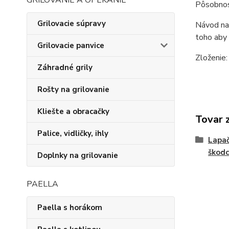
GRILOVANIE A OPEKANIE
Pôsobnos
Grilovacie súpravy
Návod na 
toho aby
Grilovacie panvice
Zloženie:
Záhradné grily
Rošty na grilovanie
Kliešte a obracačky
Tovar 
Palice, vidličky, ihly
Lapa
škod
Doplnky na grilovanie
PAELLA
Paella s horákom