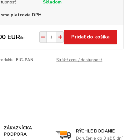
tupnosť
Skladom
 sme platcovia DPH
00 EUR
Pridať do košíka
/
ks
roduktu:
EIG-PAN
Strážiť cenu / dostupnosť
ZÁKAZNÍCKA
RÝCHLE DODANIE
PODPORA
Doručenie do 3 až 5 dní