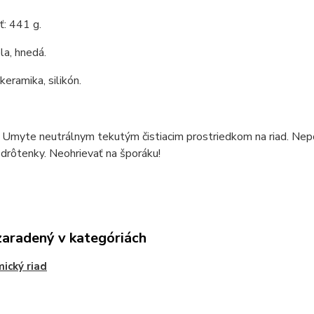
: 441 g.
la, hnedá.
keramika, silikón.
 Umyte neutrálnym tekutým čistiacim prostriedkom na riad. Nepo
 drôtenky. Neohrievať na šporáku!
zaradený v kategóriách
ický riad