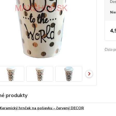
Dos
Nie
4,
Číslo p
é produkty
Keramický hrnček na polievku – červený DECOR