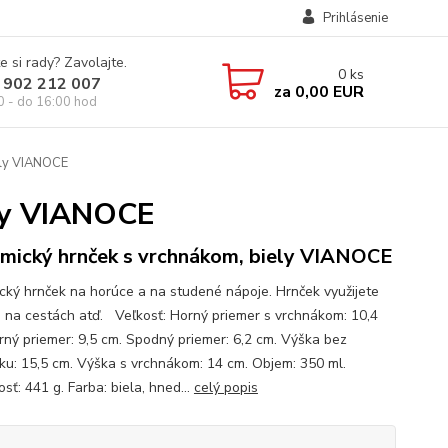
Prihlásenie
e si rady? Zavolajte.
0
ks
 902 212 007
za
0,00 EUR
0 - do 16:00 hod
ely VIANOCE
ely VIANOCE
mický hrnček s vrchnákom, biely VIANOCE
cký hrnček na horúce a na studené nápoje. Hrnček využijete
i, na cestách atď. Veľkosť: Horný priemer s vrchnákom: 10,4
rný priemer: 9,5 cm. Spodný priemer: 6,2 cm. Výška bez
ku: 15,5 cm. Výška s vrchnákom: 14 cm. Objem: 350 ml.
ť: 441 g. Farba: biela, hned...
celý popis