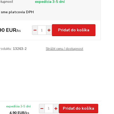
tupnosť
expedícia 3-5 dní
 sme platcovia DPH
90 EUR
Pridať do košíka
/
ks
roduktu:
13263-2
Strážiť cenu / dostupnosť
expedícia 3-5 dní
Pridať do košíka
4,90 EUR
/
ks