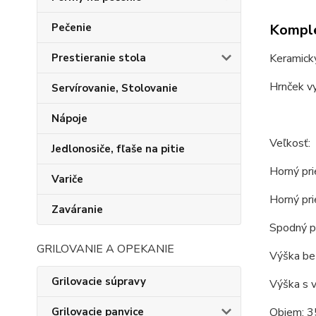
Komple
Pečenie
Keramický
Prestieranie stola
Hrnček vy
Servírovanie, Stolovanie
Nápoje
Veľkosť:
Jedlonosiče, fľaše na pitie
Horný pri
Variče
Horný pri
Zaváranie
Spodný pr
GRILOVANIE A OPEKANIE
Výška bez
Grilovacie súpravy
Výška s 
Objem: 3
Grilovacie panvice