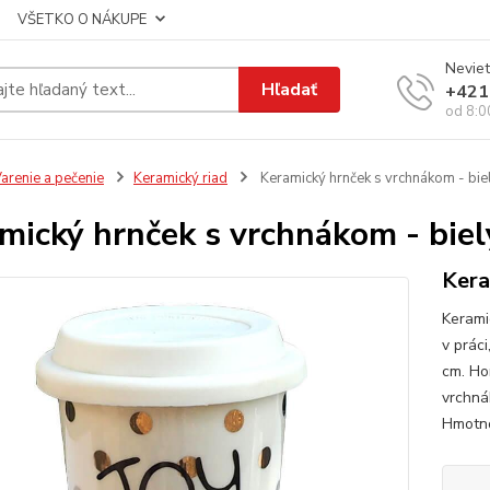
VŠETKO O NÁKUPE
Neviet
Hľadať
+421
od 8:0
arenie a pečenie
Keramický riad
Keramický hrnček s vrchnákom - bi
mický hrnček s vrchnákom - bi
Kera
Kerami
v prác
cm. Ho
vrchná
Hmotnos