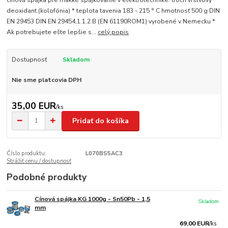
cínová spájka pre mäkké spájkovanie v elektrotechnike. troch vrstvový
deoxidant (kolofónia) * teplota tavenia 183 - 215 ° C hmotnosť 500 g DIN
EN 29453 DIN EN 29454,1.1.2.B (EN 61190ROM1) vyrobené v Nemecku *
Ak potrebujete ešte lepšie s...
celý popis
Dostupnosť
Skladom
Nie sme platcovia DPH
35,00 EUR
/
ks
Pridať do košíka
Číslo produktu:
L070BS5AC3
Strážiť cenu / dostupnosť
Podobné produkty
Cínová spájka KG 1000g - Sn50Pb - 1,5
Skladom
mm
69,00 EUR
/
ks