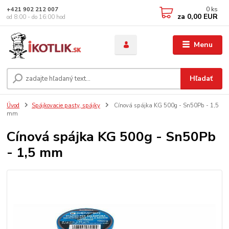
0
ks
+421 902 212 007
za
0,00 EUR
od 8:00 - do 16:00 hod
Menu
Hľadať
Úvod
Spájkovacie pasty, spájky
Cínová spájka KG 500g - Sn50Pb - 1,5
mm
Cínová spájka KG 500g - Sn50Pb
- 1,5 mm