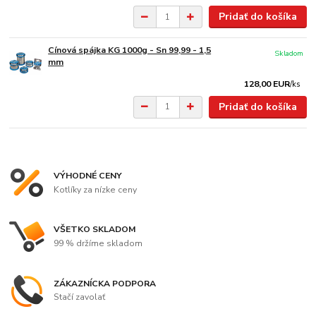
Pridať do košíka
Cínová spájka KG 1000g - Sn 99,99 - 1,5
Skladom
mm
128,00 EUR
/
ks
Pridať do košíka
VÝHODNÉ CENY
Kotlíky za nízke ceny
VŠETKO SKLADOM
99 % držíme skladom
ZÁKAZNÍCKA PODPORA
Stačí zavolať