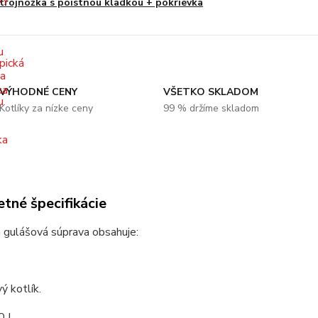
trojnožka s poistnou kladkou + pokrievka
VÝHODNÉ CENY
VŠETKO SKLADOM
Kotlíky za nízke ceny
99 % držíme skladom
tné špecifikácie
 gulášová súprava obsahuje:
ý kotlík.
0 L.