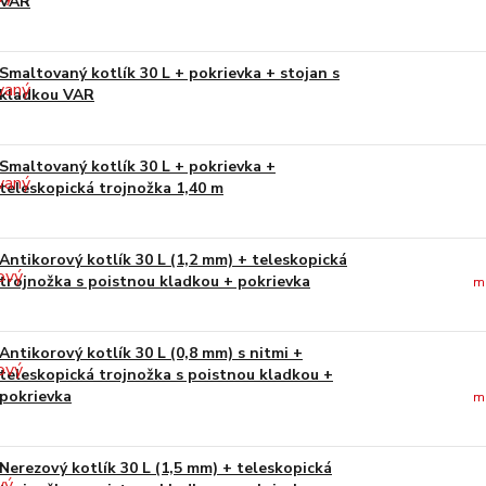
VAR
Smaltovaný kotlík 30 L + pokrievka + stojan s
kladkou VAR
Smaltovaný kotlík 30 L + pokrievka +
teleskopická trojnožka 1,40 m
Antikorový kotlík 30 L (1,2 mm) + teleskopická
trojnožka s poistnou kladkou + pokrievka
m
Antikorový kotlík 30 L (0,8 mm) s nitmi +
teleskopická trojnožka s poistnou kladkou +
pokrievka
m
Nerezový kotlík 30 L (1,5 mm) + teleskopická