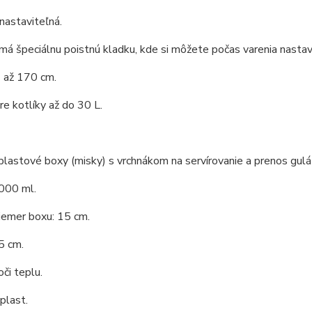
nastaviteľná.
má špeciálnu poistnú kladku, kde si môžete počas varenia nastav
 až 170 cm.
e kotlíky až do 30 L.
lastové boxy (misky) s vrchnákom na servírovanie a prenos guláš
000 ml.
iemer boxu: 15 cm.
5 cm.
či teplu.
 plast.