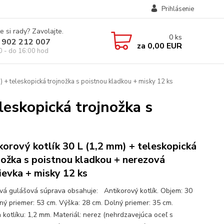
Prihlásenie
e si rady? Zavolajte.
0
ks
 902 212 007
za
0,00 EUR
0 - do 16:00 hod
) + teleskopická trojnožka s poistnou kladkou + misky 12 ks
leskopická trojnožka s
korový kotlík 30 L (1,2 mm) + teleskopická
nožka s poistnou kladkou + nerezová
ievka + misky 12 ks
ová gulášová súprava obsahuje: Antikorový kotlík. Objem: 30
hný priemer: 53 cm. Výška: 28 cm. Dolný priemer: 35 cm.
 kotlíku: 1,2 mm. Materiál: nerez (nehrdzavejúca oceľ s