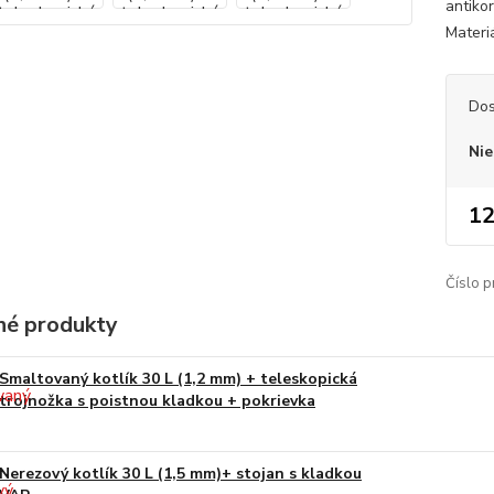
antiko
Materi
Dos
Nie
12
Číslo p
é produkty
Smaltovaný kotlík 30 L (1,2 mm) + teleskopická
trojnožka s poistnou kladkou + pokrievka
Nerezový kotlík 30 L (1,5 mm)+ stojan s kladkou