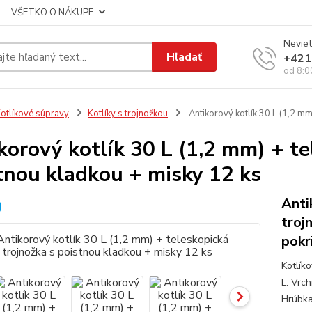
VŠETKO O NÁKUPE
Neviet
Hľadať
+421
od 8:0
otlíkové súpravy
Kotlíky s trojnožkou
Antikorový kotlík 30 L (1,2 mm
korový kotlík 30 L (1,2 mm) + te
tnou kladkou + misky 12 ks
Anti
troj
pokr
Kotlík
L. Vrc
Hrúbka