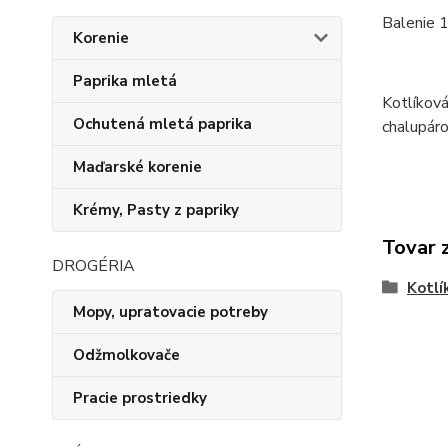
Balenie 1
Korenie
Paprika mletá
Kotlíková
Ochutená mletá paprika
chalupáro
Maďarské korenie
Krémy, Pasty z papriky
Tovar 
DROGÉRIA
Kotlí
Mopy, upratovacie potreby
Odžmolkovače
Pracie prostriedky