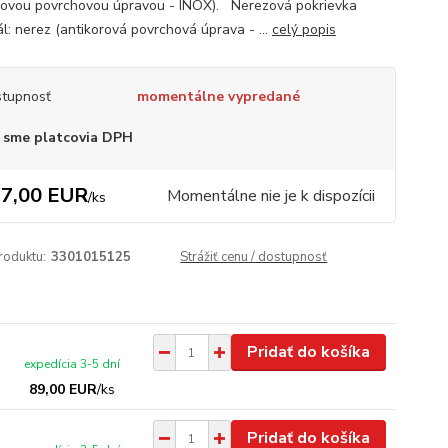
rovou povrchovou úpravou - INOX). Nerezová pokrievka
ál: nerez (antikorová povrchová úprava - ...
celý popis
tupnosť
momentálne vypredané
 sme platcovia DPH
7,00 EUR
Momentálne nie je k dispozícii
/
ks
roduktu:
3301015125
Strážiť cenu / dostupnosť
Pridať do košíka
expedícia 3-5 dní
89,00 EUR
/
ks
Pridať do košíka