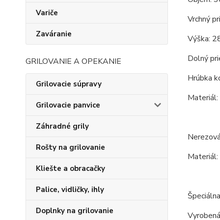
Variče
Vrchný pr
Zaváranie
Výška: 2
Dolný pri
GRILOVANIE A OPEKANIE
Hrúbka ko
Grilovacie súpravy
Materiál:
Grilovacie panvice
Záhradné grily
Nerezová
Rošty na grilovanie
Materiál:
Kliešte a obracačky
Palice, vidličky, ihly
Špeciálna
Doplnky na grilovanie
Vyrobená