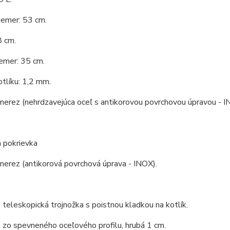
iemer: 53 cm.
8 cm.
emer: 35 cm.
tlíku: 1,2 mm.
 nerez (nehrdzavejúca oceľ s antikorovou povrchovou úpravou - I
 pokrievka
 nerez (antikorová povrchová úprava - INOX).
 teleskopická trojnožka s poistnou kladkou na kotlík.
 zo spevneného oceľového profilu, hrubá 1 cm.