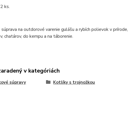
2 ks.
 súprava na outdorové varenie gulášu a rybích polievok v prírod
v, chatárov, do kempu a na táborenie.
zaradený v kategóriách
kové súpravy
Kotlíky s trojnožkou