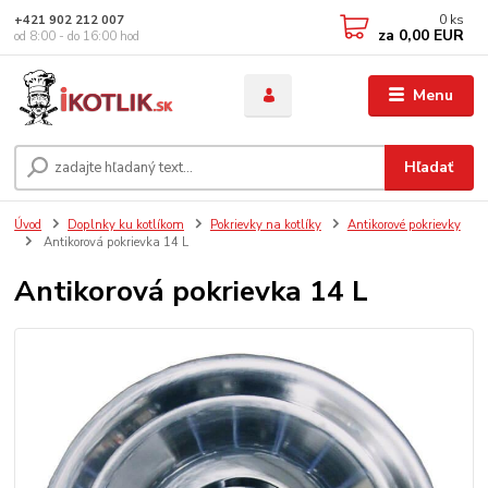
0
ks
+421 902 212 007
za
0,00 EUR
od 8:00 - do 16:00 hod
Menu
Hľadať
Úvod
Doplnky ku kotlíkom
Pokrievky na kotlíky
Antikorové pokrievky
Antikorová pokrievka 14 L
Antikorová pokrievka 14 L