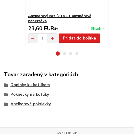
Antikorový kotlík 14 L + antikórová
Medený kotl
naberačka
23,60 EUR
181,00 
Skladom
/
ks
Pridať do košíka
Tovar zaradený v kategóriách
Doplnky ku kotlíkom
Pokrievky na kotlíky
Antikorové pokrievky
IKOTLIK.SK