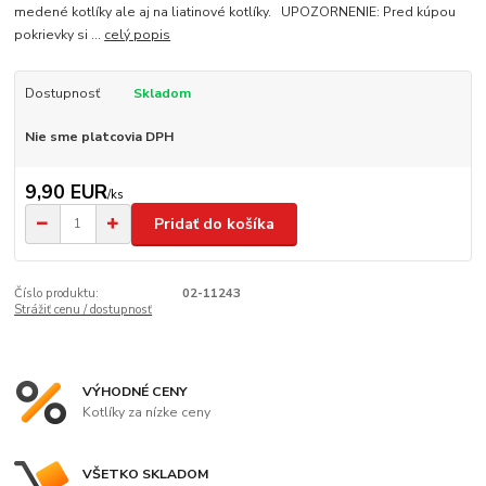
medené kotlíky ale aj na liatinové kotlíky. UPOZORNENIE: Pred kúpou
pokrievky si ...
celý popis
Dostupnosť
Skladom
Nie sme platcovia DPH
9,90 EUR
/
ks
Pridať do košíka
Číslo produktu:
02-11243
Strážiť cenu / dostupnosť
VÝHODNÉ CENY
Kotlíky za nízke ceny
VŠETKO SKLADOM